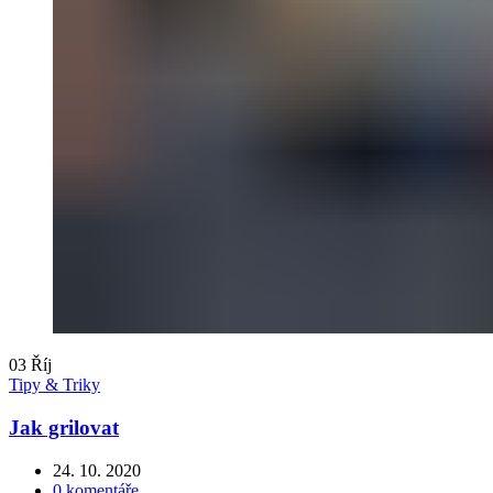
03
Říj
Tipy & Triky
Jak grilovat
24. 10. 2020
0
komentáře