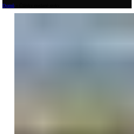
Domů
»
Články poslané stoky