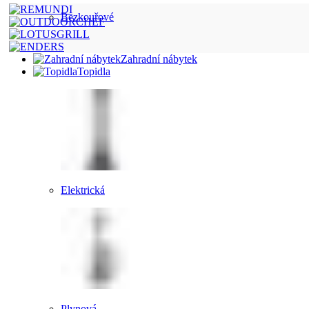
Bezkouřové
Zahradní nábytek
Topidla
Elektrická
Plynová