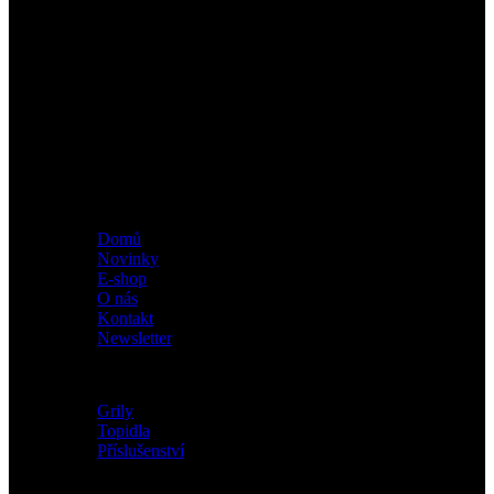
Třebízského 394, 798 41 Kostelec na Hané
IČ: 09412409
DIČ: CZ09412409
E-mail: info@fineconcept.cz
Kontaktní telefon : 777 288 008
Menu
Domů
Novinky
E-shop
O nás
Kontakt
Newsletter
Kategorie
Grily
Topidla
Příslušenství