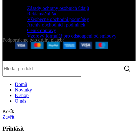
ZÁKAZNICKÝ SERVIS
Zásady ochrany osobních údajů
Reklamační řád
Všeobecné obchodní podmínky
Archiv obchodních podmínek
Ceník dopravy
Vzorový formulář pro odstoupení od smlouvy
Podporujeme tyto druhy plateb:
2020 CREATED BY LOS TYPOS s.r.o.
Domů
Novinky
E-shop
O nás
Košík
Zavřít
Přihlásit