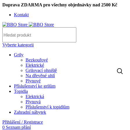
Doprava ZDARMA pro všechny objednávky nad 2500 Kč
Kontakt
Vyberte kategorii
Grily
Bezkouřové
Elektrické
Grilovací ohniště
Na dřevěné uhlí
Plynové
Příslušenství ke grilům
Topidla
Elektrická
Plynová
Příslušenství k topidlům
Zahradní nábytek
Přihlášení / Registrace
0
Seznam přání