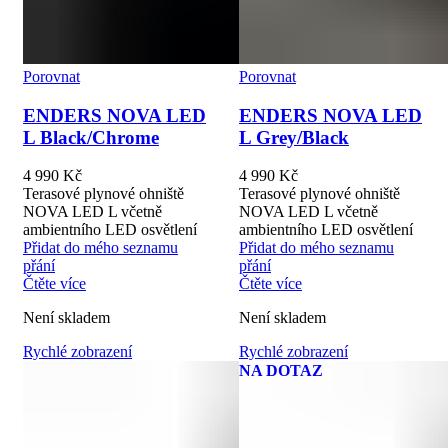
Porovnat
Porovnat
ENDERS NOVA LED
ENDERS NOVA LED
L Black/Chrome
L Grey/Black
4 990
Kč
4 990
Kč
Terasové plynové ohniště
Terasové plynové ohniště
NOVA LED L včetně
NOVA LED L včetně
ambientního LED osvětlení
ambientního LED osvětlení
Přidat do mého seznamu
Přidat do mého seznamu
přání
přání
Čtěte více
Čtěte více
Není skladem
Není skladem
Rychlé zobrazení
Rychlé zobrazení
NA DOTAZ