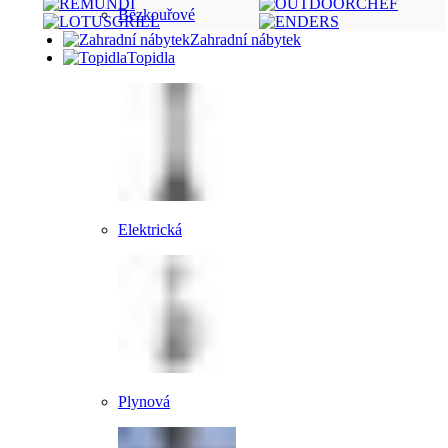
Bezkouřové
Zahradní nábytek
Topidla
Elektrická
Plynová