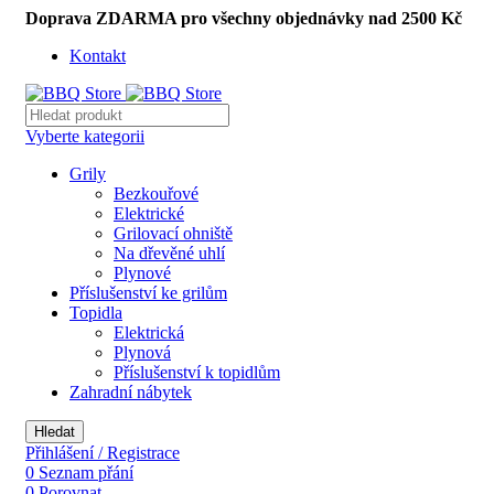
Doprava ZDARMA pro všechny objednávky nad 2500 Kč
Kontakt
Vyberte kategorii
Grily
Bezkouřové
Elektrické
Grilovací ohniště
Na dřevěné uhlí
Plynové
Příslušenství ke grilům
Topidla
Elektrická
Plynová
Příslušenství k topidlům
Zahradní nábytek
Hledat
Přihlášení / Registrace
0
Seznam přání
0
Porovnat