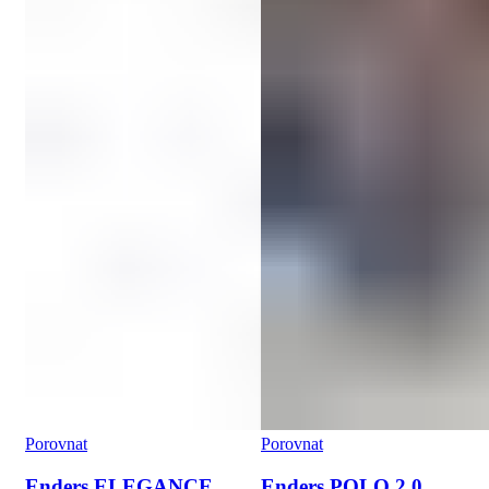
Porovnat
Porovnat
Enders ELEGANCE
Enders POLO 2.0