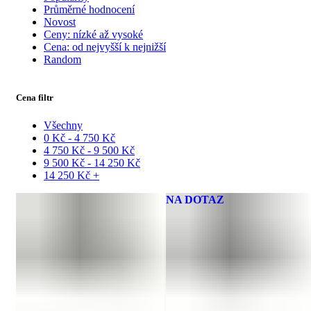
Průměrné hodnocení
Novost
Ceny: nízké až vysoké
Cena: od nejvyšší k nejnižší
Random
Cena filtr
Všechny
0
Kč
-
4 750
Kč
4 750
Kč
-
9 500
Kč
9 500
Kč
-
14 250
Kč
14 250
Kč
+
NA DOTAZ