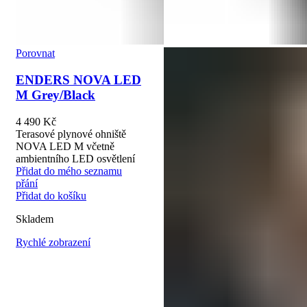
Porovnat
ENDERS NOVA LED
M Grey/Black
4 490
Kč
Terasové plynové ohniště
NOVA LED M včetně
ambientního LED osvětlení
Přidat do mého seznamu
přání
Přidat do košíku
Skladem
Rychlé zobrazení