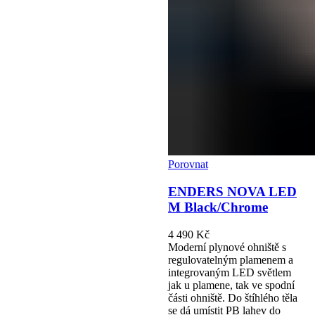
Porovnat
ENDERS NOVA LED
M Black/Chrome
4 490
Kč
Moderní plynové ohniště s
regulovatelným plamenem a
integrovaným LED světlem
jak u plamene, tak ve spodní
části ohniště. Do štíhlého těla
se dá umístit PB lahev do