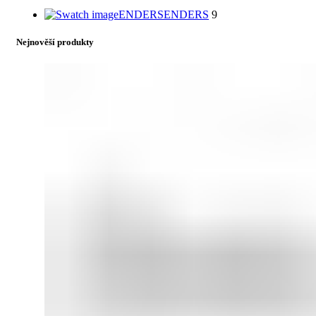
ENDERS
ENDERS
9
Nejnověší produkty