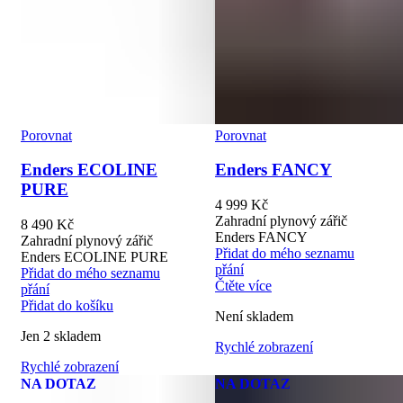
Porovnat
Porovnat
Enders ECOLINE
Enders FANCY
PURE
4 999
Kč
Zahradní plynový zářič
8 490
Kč
Enders FANCY
Zahradní plynový zářič
Přidat do mého seznamu
Enders ECOLINE PURE
přání
Přidat do mého seznamu
Čtěte více
přání
Přidat do košíku
Není skladem
Jen 2 skladem
Rychlé zobrazení
Rychlé zobrazení
NA DOTAZ
NA DOTAZ