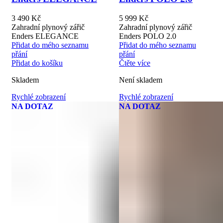
3 490
Kč
5 999
Kč
Zahradní plynový zářič
Zahradní plynový zářič
Enders ELEGANCE
Enders POLO 2.0
Přidat do mého seznamu
Přidat do mého seznamu
přání
přání
Přidat do košíku
Čtěte více
Skladem
Není skladem
Rychlé zobrazení
Rychlé zobrazení
NA DOTAZ
NA DOTAZ