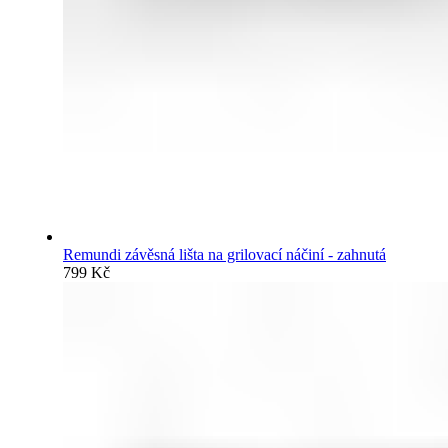
Remundi závěsná lišta na grilovací náčiní - zahnutá
799
Kč