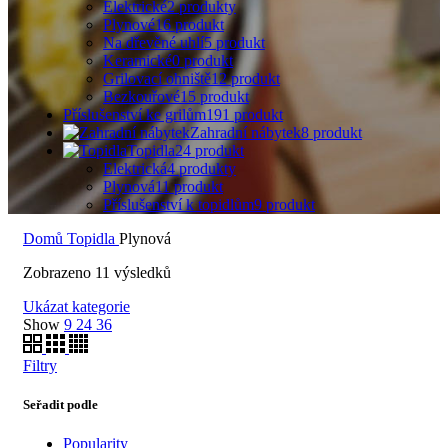
Elektrické
2 produkty
Plynové
16 produkt
Na dřevěné uhlí
5 produkt
Keramické
0 produkt
Grilovací ohniště
12 produkt
Bezkouřové
15 produkt
Příslušenství ke grilům
191 produkt
Zahradní nábytek
8 produkt
Topidla
24 produkt
Elektrická
4 produkty
Plynová
11 produkt
Příslušenství k topidlům
9 produkt
Domů
Topidla
Plynová
Zobrazeno 11 výsledků
Ukázat kategorie
Show
9
24
36
Filtry
Seřadit podle
Popularity