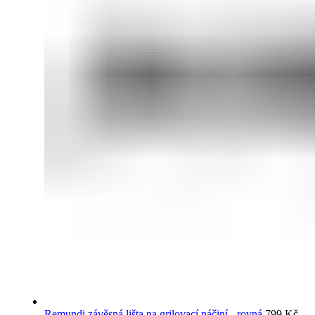
Remundi závěsná lišta na grilovací náčiní - rovná
799
Kč