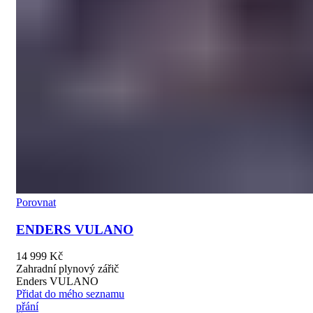
Porovnat
ENDERS VULANO
14 999
Kč
Zahradní plynový zářič
Enders VULANO
Přidat do mého seznamu
přání