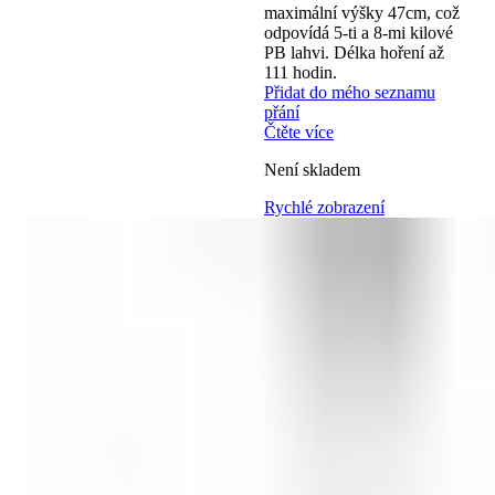
maximální výšky 47cm, což
odpovídá 5-ti a 8-mi kilové
PB lahvi. Délka hoření až
111 hodin.
Přidat do mého seznamu
přání
Čtěte více
Není skladem
Rychlé zobrazení