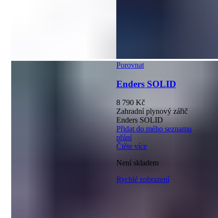
Porovnat
Enders SOLID
8 790
Kč
Zahradní plynový zářič
Enders SOLID
Přidat do mého seznamu
přání
Čtěte více
Není skladem
Rychlé zobrazení