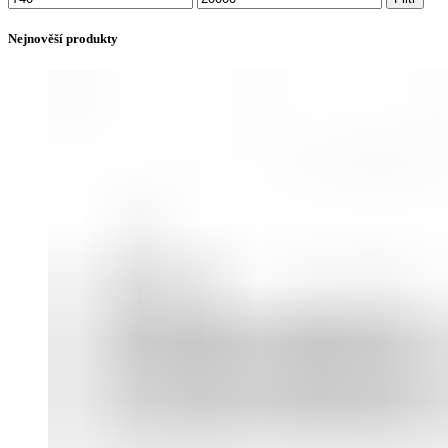
cena
cena
Nejnověší produkty