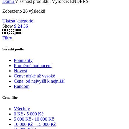
Domů
Vlastnost produktu: Výrobce:
ENDERS
Zobrazeno 26 výsledků
Ukázat kategorie
Show
9
24
36
Filtry
Seřadit podle
Popularity
Průměrné hodnocení
Novost
Ceny: nízké až vysoké
Cena: od nejvyšší k nejnižší
Random
Cena filtr
Všechny
0
Kč
-
5 000
Kč
5 000
Kč
-
10 000
Kč
10 000
Kč
-
15 000
Kč