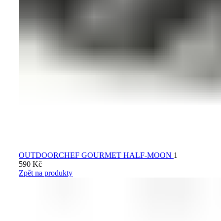
OUTDOORCHEF GOURMET HALF-MOON
1
590
Kč
Zpět na produkty