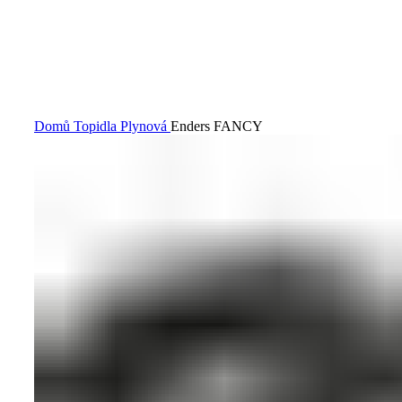
Klikněte pro zvětšení
Domů
Topidla
Plynová
Enders FANCY