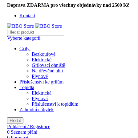
Doprava ZDARMA pro všechny objednávky nad 2500 Kč
Kontakt
Vyberte kategorii
Grily
Bezkouřové
Elektrické
Grilovací ohniště
Na dřevěné uhlí
Plynové
Příslušenství ke grilům
Topidla
Elektrická
Plynová
Příslušenství k topidlům
Zahradní nábytek
Hledat
Přihlášení / Registrace
0
Seznam přání
0
Porovnat