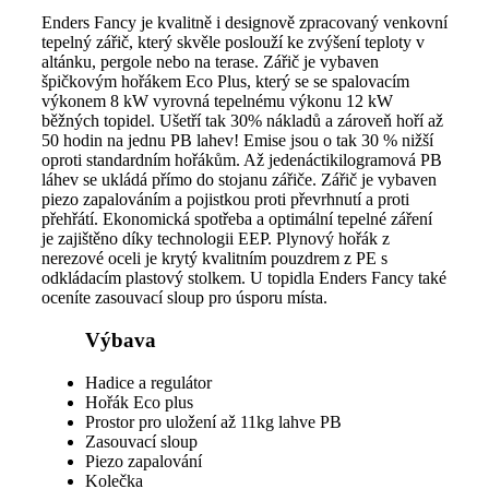
Enders Fancy je kvalitně i designově zpracovaný venkovní
tepelný zářič, který skvěle poslouží ke zvýšení teploty v
altánku, pergole nebo na terase. Zářič je vybaven
špičkovým hořákem Eco Plus, který se se spalovacím
výkonem 8 kW vyrovná tepelnému výkonu 12 kW
běžných topidel. Ušetří tak 30% nákladů a zároveň hoří až
50 hodin na jednu PB lahev! Emise jsou o tak 30 % nižší
oproti standardním hořákům. Až jedenáctikilogramová PB
láhev se ukládá přímo do stojanu zářiče. Zářič je vybaven
piezo zapalováním a pojistkou proti převrhnutí a proti
přehřátí. Ekonomická spotřeba a optimální tepelné záření
je zajištěno díky technologii EEP. Plynový hořák z
nerezové oceli je krytý kvalitním pouzdrem z PE s
odkládacím plastový stolkem. U topidla Enders Fancy také
oceníte zasouvací sloup pro úsporu místa.
Výbava
Hadice a regulátor
Hořák Eco plus
Prostor pro uložení až 11kg lahve PB
Zasouvací sloup
Piezo zapalování
Kolečka