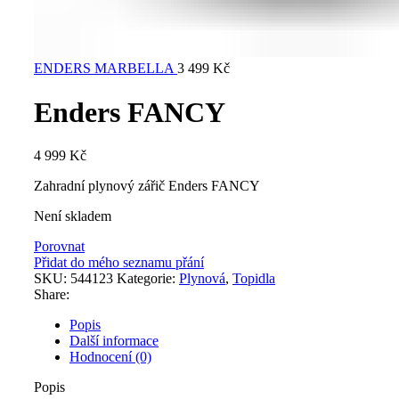
ENDERS MARBELLA
3 499
Kč
Enders FANCY
4 999
Kč
Zahradní plynový zářič Enders FANCY
Není skladem
Porovnat
Přidat do mého seznamu přání
SKU:
544123
Kategorie:
Plynová
,
Topidla
Share:
Popis
Další informace
Hodnocení (0)
Popis