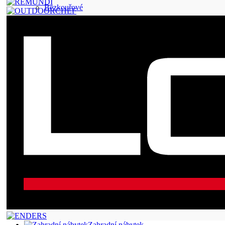
Bezkouřové
Zahradní nábytek