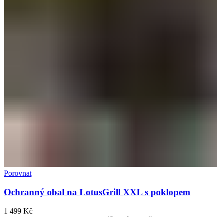
Porovnat
Ochranný obal na LotusGrill XXL s poklopem
1 499
Kč