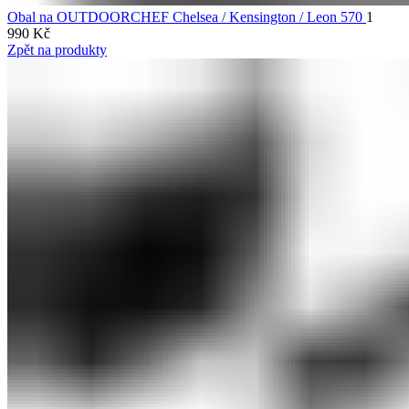
Obal na OUTDOORCHEF Chelsea / Kensington / Leon 570
1
990
Kč
Zpět na produkty