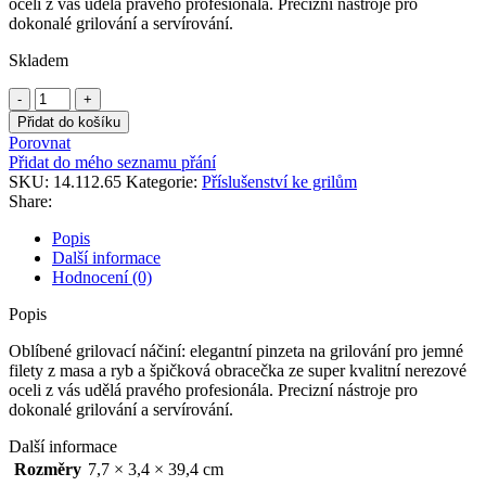
oceli z vás udělá pravého profesionála. Precizní nástroje pro
dokonalé grilování a servírování.
Skladem
OUTDOORCHEF
SADA
Přidat do košíku
NÁČINÍ
Porovnat
PLANCHA
Přidat do mého seznamu přání
množství
SKU:
14.112.65
Kategorie:
Příslušenství ke grilům
Share:
Popis
Další informace
Hodnocení (0)
Popis
Oblíbené grilovací náčiní: elegantní pinzeta na grilování pro jemné
filety z masa a ryb a špičková obracečka ze super kvalitní nerezové
oceli z vás udělá pravého profesionála. Precizní nástroje pro
dokonalé grilování a servírování.
Další informace
Rozměry
7,7 × 3,4 × 39,4 cm