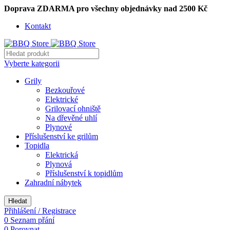
Doprava ZDARMA pro všechny objednávky nad 2500 Kč
Kontakt
Vyberte kategorii
Grily
Bezkouřové
Elektrické
Grilovací ohniště
Na dřevěné uhlí
Plynové
Příslušenství ke grilům
Topidla
Elektrická
Plynová
Příslušenství k topidlům
Zahradní nábytek
Hledat
Přihlášení / Registrace
0
Seznam přání
0
Porovnat