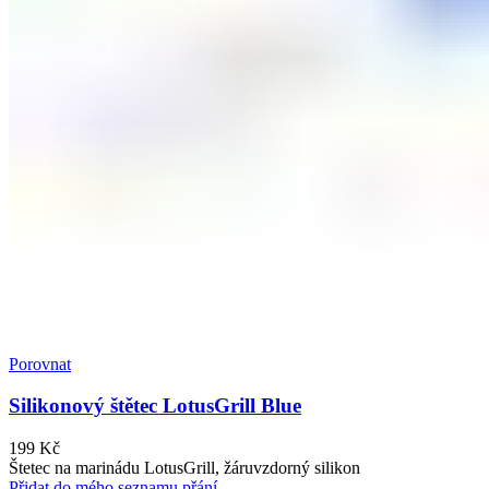
Porovnat
Silikonový štětec LotusGrill Blue
199
Kč
Štetec na marinádu LotusGrill, žáruvzdorný silikon
Přidat do mého seznamu přání