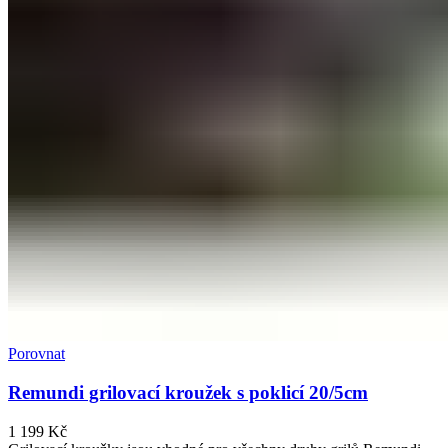
Porovnat
Remundi grilovací kroužek s poklicí 20/5cm
1 199
Kč