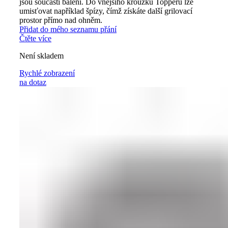
jsou součástí balení. Do vnějšího kroužku Topperu lze
umisťovat například špízy, čímž získáte další grilovací
prostor přímo nad ohněm.
Přidat do mého seznamu přání
Čtěte více
Není skladem
Rychlé zobrazení
na dotaz