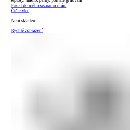
teploty, madlo, panty, pomalé grilování
Přidat do mého seznamu přání
Čtěte více
Není skladem
Rychlé zobrazení