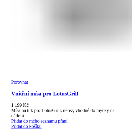
Porovnat
Vnitřní mísa pro LotusGrill
1 199
Kč
Mísa na tuk pro LotusGrill, nerez, vhodné do myčky na
nádobí
Přidat do mého seznamu přání
Přidat do košíku