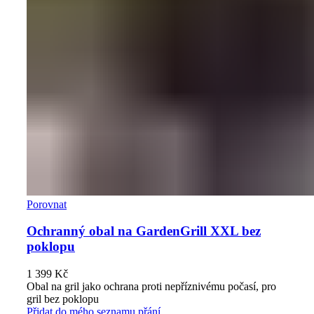
Porovnat
Ochranný obal na GardenGrill XXL bez
poklopu
1 399
Kč
Obal na gril jako ochrana proti nepříznivému počasí, pro
gril bez poklopu
Přidat do mého seznamu přání