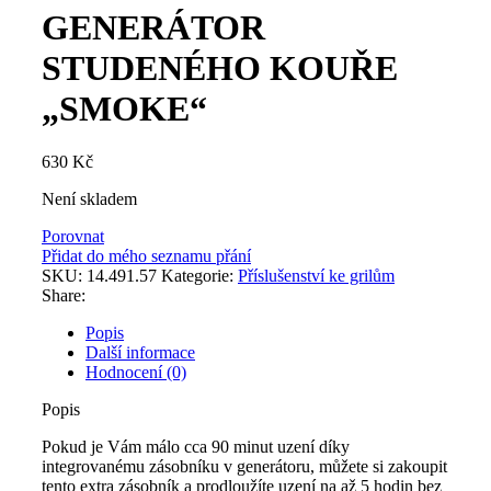
GENERÁTOR
STUDENÉHO KOUŘE
„SMOKE“
630
Kč
Není skladem
Porovnat
Přidat do mého seznamu přání
SKU:
14.491.57
Kategorie:
Příslušenství ke grilům
Share:
Popis
Další informace
Hodnocení (0)
Popis
Pokud je Vám málo cca 90 minut uzení díky
integrovanému zásobníku v generátoru, můžete si zakoupit
tento extra zásobník a prodloužíte uzení na až 5 hodin bez