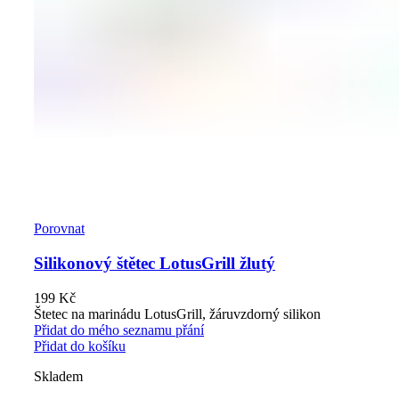
Porovnat
Silikonový štětec LotusGrill žlutý
199
Kč
Štetec na marinádu LotusGrill, žáruvzdorný silikon
Přidat do mého seznamu přání
Přidat do košíku
Skladem