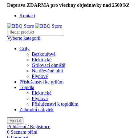
Doprava ZDARMA pro všechny objednávky nad 2500 Kč
Kontakt
Vyberte kategorii
Grily
Bezkouřové
Elektrické
Grilovací ohniště
Na dřevěné uhlí
Plynové
Příslušenství ke grilům
Topidla
Elektrická
Plynová
Příslušenství k topidlům
Zahradní nábytek
Hledat
Přihlášení / Registrace
0
Seznam přání
0
Porovnat