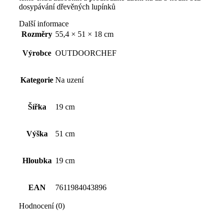
dosypávání dřevěných lupínků
Další informace
Rozměry
55,4 × 51 × 18 cm
Výrobce
OUTDOORCHEF
Kategorie
Na uzení
Šířka
19 cm
Výška
51 cm
Hloubka
19 cm
EAN
7611984043896
Hodnocení (0)