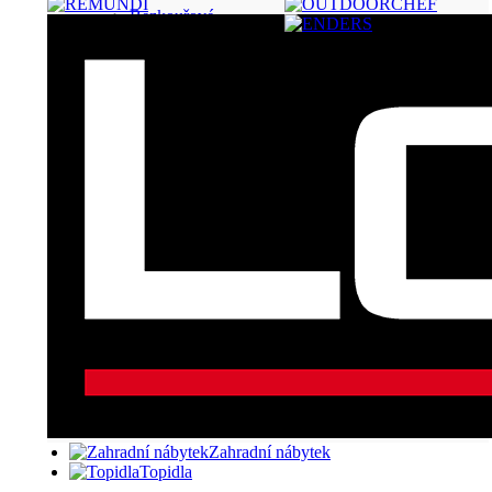
Bezkouřové
Zahradní nábytek
Topidla