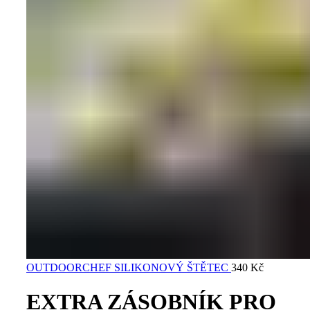
OUTDOORCHEF SILIKONOVÝ ŠTĚTEC
340
Kč
EXTRA ZÁSOBNÍK PRO