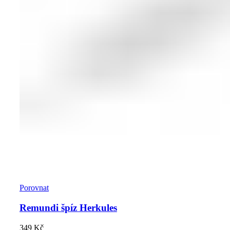
Porovnat
Remundi špíz Herkules
349
Kč