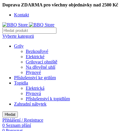
Doprava ZDARMA pro všechny objednávky nad 2500 Kč
Kontakt
Vyberte kategorii
Grily
Bezkouřové
Elektrické
Grilovací ohniště
Na dřevěné uhlí
Plynové
Příslušenství ke grilům
Topidla
Elektrická
Plynová
Příslušenství k topidlům
Zahradní nábytek
Hledat
Přihlášení / Registrace
0
Seznam přání
0
Porovnat