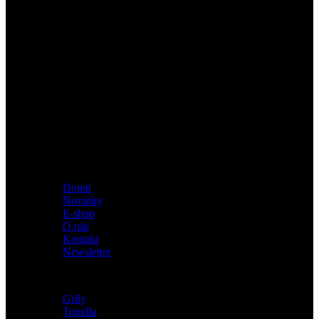
Fine concept s.r.o.
Třebízského 394, 798 41 Kostelec na Hané
IČ: 09412409
DIČ: CZ09412409
E-mail: info@fineconcept.cz
Kontaktní telefon : 777 288 008
Menu
Domů
Novinky
E-shop
O nás
Kontakt
Newsletter
Kategorie
Grily
Topidla