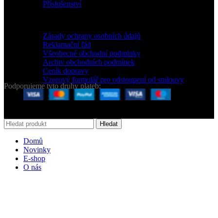
Příslušenství
ZÁKAZNICKÝ SERVIS
Zásady ochrany osobních údajů
Reklamační řád
Všeobecné obchodní podmínky
Archiv obchodních podmínek
Ceník dopravy
Vzorový formulář pro odstoupení od smlouvy
Podporujeme tyto druhy plateb:
2020 CREATED BY LOS TYPOS s.r.o.
Hledat
Domů
Novinky
E-shop
O nás
Košík
Zavřít
Přihlásit