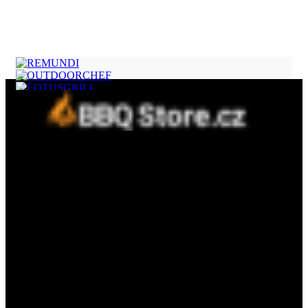
Fine concept s.r.o.
Třebízského 394, 798 41 Kostelec na Hané
IČ: 09412409
DIČ: CZ09412409
E-mail: info@fineconcept.cz
Kontaktní telefon : 777 288 008
Menu