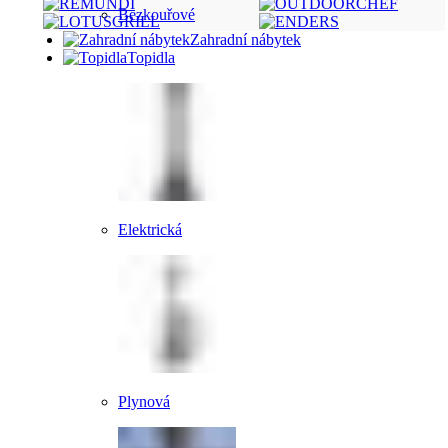
Bezkouřové
Zahradní nábytek
Topidla
Elektrická
Plynová