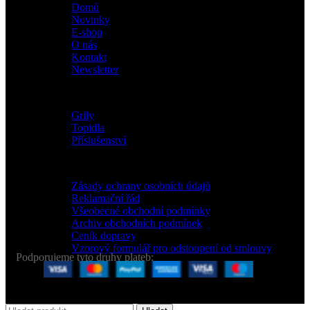
Domů
Novinky
E-shop
O nás
Kontakt
Newsletter
Kategorie
Grily
Topidla
Příslušenství
ZÁKAZNICKÝ SERVIS
Zásady ochrany osobních údajů
Reklamační řád
Všeobecné obchodní podmínky
Archiv obchodních podmínek
Ceník dopravy
Vzorový formulář pro odstoupení od smlouvy
Podporujeme tyto druhy plateb:
2020 CREATED BY LOS TYPOS s.r.o.