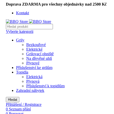
Doprava ZDARMA pro všechny objednávky nad 2500 Kč
Kontakt
Vyberte kategorii
Grily
Bezkouřové
Elektrické
Grilovací ohniště
Na dřevěné uhlí
Plynové
Příslušenství ke grilům
Topidla
Elektrická
Plynová
Příslušenství k topidlům
Zahradní nábytek
Hledat
Přihlášení / Registrace
0
Seznam přání
0
Porovnat