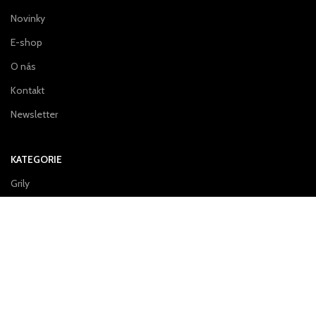
Novinky
E-shop
O nás
Kontakt
Newsletter
KATEGORIE
Grily
Topidla
Příslušenství
ZÁKAZNICKÝ SERVIS
Zásady ochrany osobních údajů