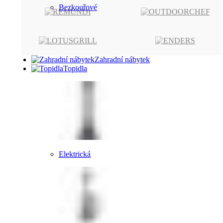
Bezkouřové
Zahradní nábytek
Topidla
Elektrická