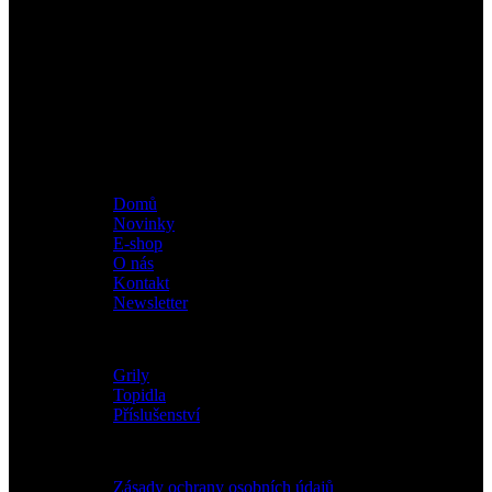
IČ: 09412409
DIČ: CZ09412409
E-mail: info@fineconcept.cz
Kontaktní telefon : 777 288 008
Menu
Domů
Novinky
E-shop
O nás
Kontakt
Newsletter
Kategorie
Grily
Topidla
Příslušenství
ZÁKAZNICKÝ SERVIS
Zásady ochrany osobních údajů