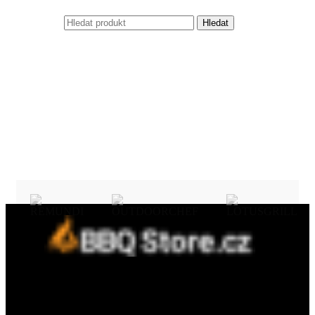
Hledat
Fine concept s.r.o.
Třebízského 394, 798 41 Kostelec na Hané