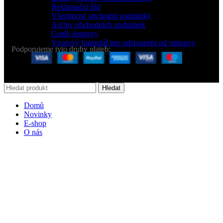
Reklamační řád
Všeobecné obchodní podmínky
Archiv obchodních podmínek
Ceník dopravy
Vzorový formulář pro odstoupení od smlouvy
Podporujeme tyto druhy plateb:
2020 CREATED BY LOS TYPOS s.r.o.
Hledat
Domů
Novinky
E-shop
O nás
Košík
Zavřít
Přihlásit
Zavřít
Ještě nemáte účet?