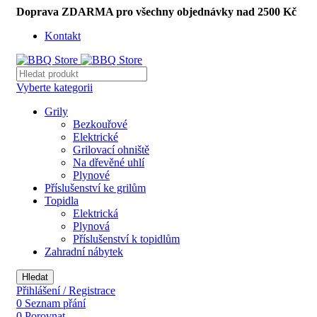
Doprava ZDARMA pro všechny objednávky nad 2500 Kč
Kontakt
Vyberte kategorii
Grily
Bezkouřové
Elektrické
Grilovací ohniště
Na dřevěné uhlí
Plynové
Příslušenství ke grilům
Topidla
Elektrická
Plynová
Příslušenství k topidlům
Zahradní nábytek
Hledat
Přihlášení / Registrace
0
Seznam přání
0
Porovnat