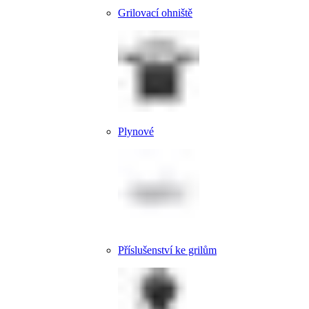
Grilovací ohniště
Plynové
Příslušenství ke grilům