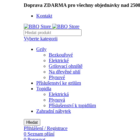
Doprava ZDARMA pro všechny objednávky nad 2500
Kontakt
Vyberte kategorii
Grily
Bezkouřové
Elektrické
Grilovací ohniště
Na dřevěné uhlí
Plynové
Příslušenství ke grilům
Topidla
Elektrická
Plynová
Příslušenství k topidlům
Zahradní nábytek
Hledat
Přihlášení / Registrace
0
Seznam přání
0
Porovnat