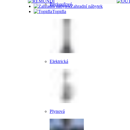
Bezkouřové
Zahradní nábytek
Topidla
Elektrická
Plynová