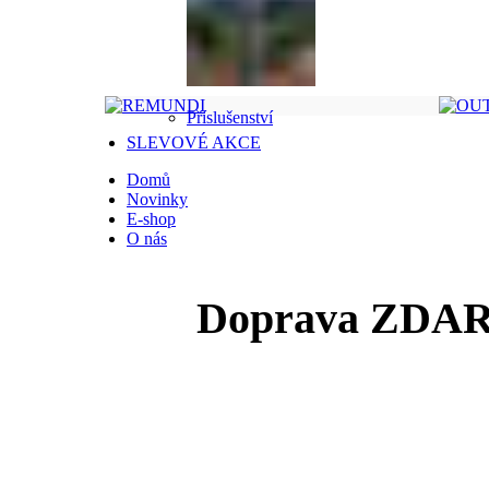
Příslušenství
SLEVOVÉ AKCE
Domů
Novinky
E-shop
O nás
Doprava ZDARM