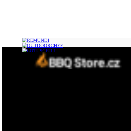
Fine concept s.r.o.
Třebízského 394, 798 41 Kostelec na Hané
IČ: 09412409
DIČ: CZ09412409
E-mail: info@fineconcept.cz
Kontaktní telefon : 777 288 008