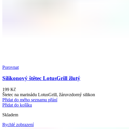
Porovnat
Silikonový štětec LotusGrill žlutý
199
Kč
Štetec na marinádu LotusGrill, žáruvzdorný silikon
Přidat do mého seznamu přání
Přidat do košíku
Skladem
Rychlé zobrazení