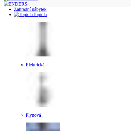
Zahradní nábytek
Topidla
Elektrická
Plynová