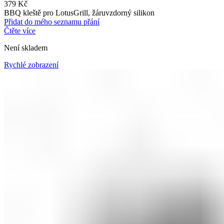
379
Kč
BBQ kleště pro LotusGrill, žáruvzdorný silikon
Přidat do mého seznamu přání
Čtěte více
Není skladem
Rychlé zobrazení