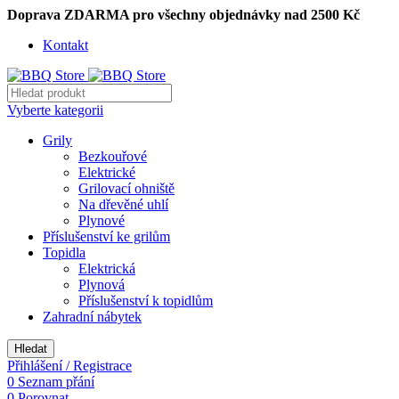
Doprava ZDARMA pro všechny objednávky nad 2500 Kč
Kontakt
Vyberte kategorii
Grily
Bezkouřové
Elektrické
Grilovací ohniště
Na dřevěné uhlí
Plynové
Příslušenství ke grilům
Topidla
Elektrická
Plynová
Příslušenství k topidlům
Zahradní nábytek
Hledat
Přihlášení / Registrace
0
Seznam přání
0
Porovnat