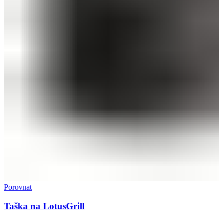
Porovnat
Taška na LotusGrill