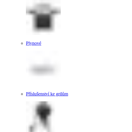
Plynové
Příslušenství ke grilům