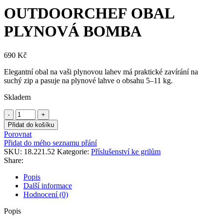
OUTDOORCHEF OBAL
PLYNOVÁ BOMBA
690
Kč
Elegantní obal na vaši plynovou lahev má praktické zavírání na
suchý zip a pasuje na plynové lahve o obsahu 5–11 kg.
Skladem
OUTDOORCHEF
OBAL
Přidat do košíku
PLYNOVÁ
Porovnat
BOMBA
Přidat do mého seznamu přání
množství
SKU:
18.221.52
Kategorie:
Příslušenství ke grilům
Share:
Popis
Další informace
Hodnocení (0)
Popis