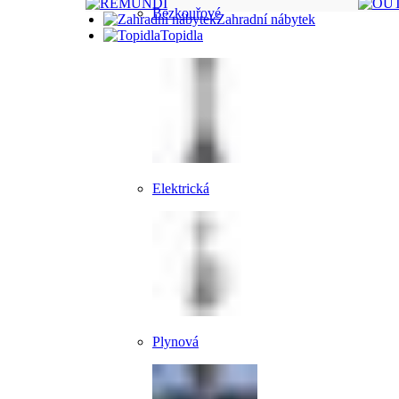
Bezkouřové
Zahradní nábytek
Topidla
Elektrická
Plynová