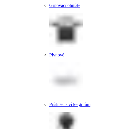
Grilovací ohniště
Plynové
Příslušenství ke grilům