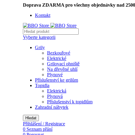
Doprava ZDARMA pro všechny objednávky nad 2500
Kontakt
Vyberte kategorii
Grily
Bezkouřové
Elektrické
Grilovací ohniště
Na dřevěné uhlí
Plynové
Příslušenství ke grilům
Topidla
Elektrická
Plynová
Příslušenství k topidlům
Zahradní nábytek
Hledat
Přihlášení / Registrace
0
Seznam přání
0
Porovnat